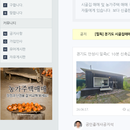
1. 게시판 기본 설정
시골집 매매 및 농가주택 매매 
F
구합니다.
자들에게 있습니다. 보다 신중
R
땅팝니다
게시판 타입
커뮤니티
게시판 제목
N
공지사항
공지
[필독] 경기도 시골집매
게시판 설명
G
가입인사
H
유머게시판
경기도 안성시 일죽IC 10분 신축급.
F
자유게시판
게시판 헤더 배경이미지
게시판 상단 내용
26.06.17.
6
공인중개사공지석