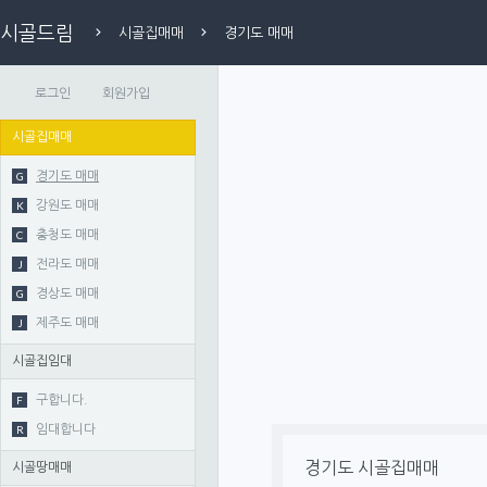
시골드림
시골집매매
경기도 매매
로그인
회원가입
시골집매매
G
경기도 매매
K
강원도 매매
C
충청도 매매
J
전라도 매매
G
경상도 매매
J
제주도 매매
시골집임대
F
구합니다.
R
임대합니다
경기도 시골집매매
시골땅매매