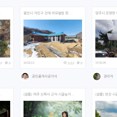
 타이틀 하단에 출력 됩니다.
.
용인시 처인구 전체 리모델링 한 ...
양주시 은현면 
게시판, 리스트 게시판, 갤러리 게시판에만 해당
26.02.13.
19.01.09.
67
0
1113
0
공인중개사공지석
관리자
게시판, 일반 게시판, 썸네일 게시판만 해당
.
(샘플) 여주 신륵사 근처 시골농가...
(샘플) 연천 시골