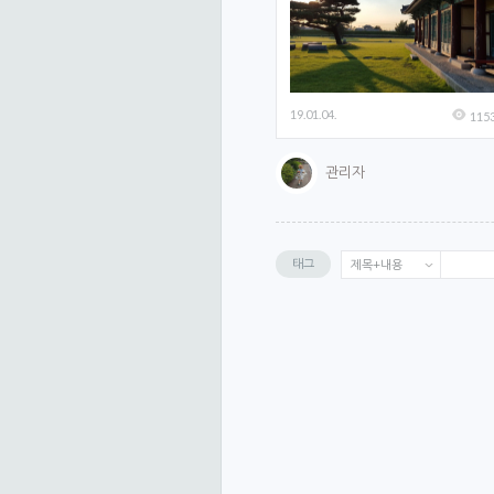
태그 클라우드 페이지
관리자 체크박스
19.01.04.
썸네일 가로 길이
115
썸네일
관리자
썸네일 세로 길이
썸네일
썸네일 확대
태그
제목+내용
썸네일
요약 글 글자수
썸네일
3. 갤러리 설정
갤러리 타입