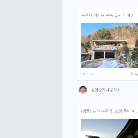
게시판
용인시 처인구 숲속 골짜기 야산 ..
비밀 글 전용 게시판
링크 게시판
일반 
태그 기능 사용
2. 글 목록
26.02.24.
9
새 글 표시 시간
공인중개사공지석
새 코멘트 강조
기본 
(샘플) 포천 송우리 50평 주택 매..
목록 카테고리
카테고리 글 수
검색 기능 사용