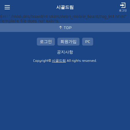
시골드림
로그인
Err : './modules/board/m.skins/neon_mobile_board/tag_list.html'
template file does not exists.
TOP
로그인
회원가입
PC
공지사항
Copyright©
시골드림
All rights reserved.