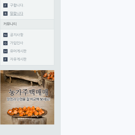
F
구합니다.
R
땅팝니다
커뮤니티
N
공지사항
G
가입인사
H
유머게시판
F
자유게시판