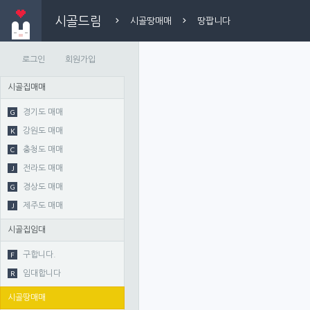
시골드림
시골땅매매
땅팝니다
로그인
회원가입
시골집매매
G
경기도 매매
K
강원도 매매
C
충청도 매매
J
전라도 매매
G
경상도 매매
J
제주도 매매
시골집임대
F
구합니다.
R
임대합니다
시골땅매매