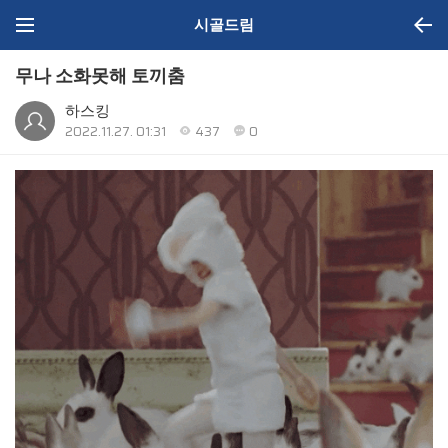
시골드림
무나 소화못해 토끼춤
하스킹
2022.11.27. 01:31
437
0