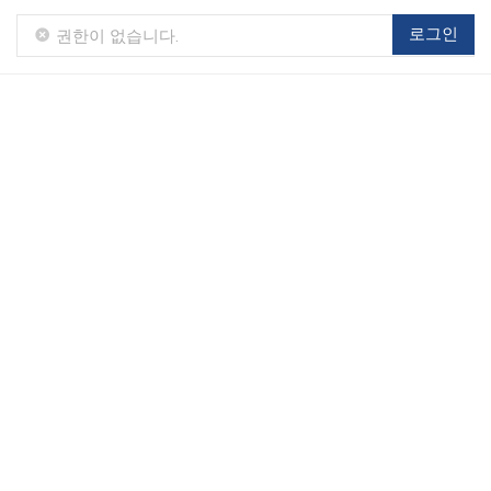
로그인
권한이 없습니다.