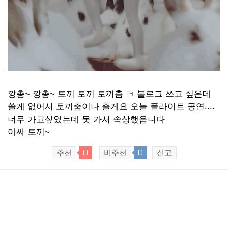
깡총~ 깡총~ 토끼 토끼 토끼춤 ㅋ 블로그 쓰고 싶은데
쓸게 없어서 토끼춤이나 출게요 오늘 플라이트 공연....
너무 가고싶었는데 못 가서 속상했읍니다
아싸 토끼~
추천
0
비추천
0
신고