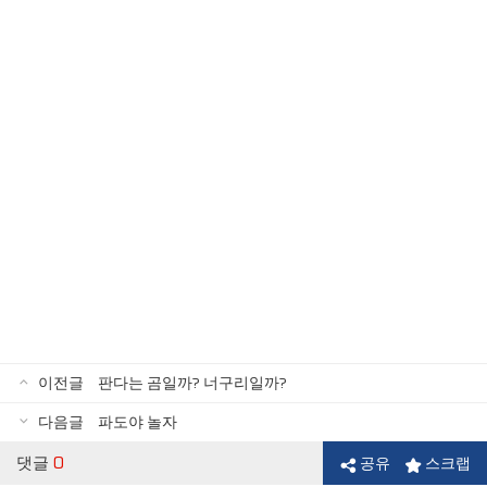
이전글
판다는 곰일까? 너구리일까?
다음글
파도야 놀자
댓글
0
공유
스크랩