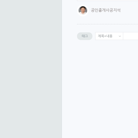
하단 리스트 보여주기
공인중개사공지석
글쓴이 프로필 사진
조회수
태그
제목+내용
ip주소
이전글/다음글 링크
추천/비추천
추천인
└ 추천인 표시 수
기본 1
서명
첨부 파일 리스트
SNS 공유 버튼
스크랩