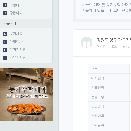
1. 게시판 기본 설정
시골집 매매 및 농가주택 매매 
F
구합니다.
자들에게 있습니다. 보다 신중
R
땅팝니다
게시판 타입
커뮤니티
게시판 제목
N
공지사항
게시판 설명
강원도 양구 가오작
G
가입인사
5449
이사연
조회 수
H
유머게시판
F
자유게시판
주소
대지면적
게시판 헤더 배경이미지
건물면적
게시판 상단 내용
건물구성
난방방식
거래방법
거래금액