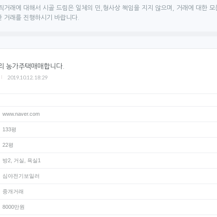
직거래에 대해서 시골 드림은 일체의 민,형사상 책임을 지지 않으며, 거래에 대한 모
한 거래를 진행하시기 바랍니다.
리 농가주택매매합니다.
2019.10.12. 18:29
www.naver.com
133평
22평
방2, 거실, 욕실1
심야전기보일러
중개거래
8000만원