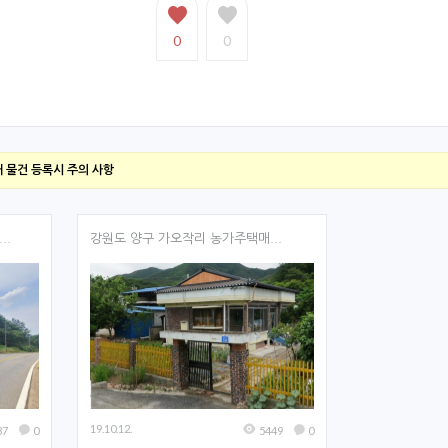
0
0
매 물건 등록시 주의 사항
..
강원도 양구 가오작리 농가주택매...
19.10.12.
87
0
5449
0