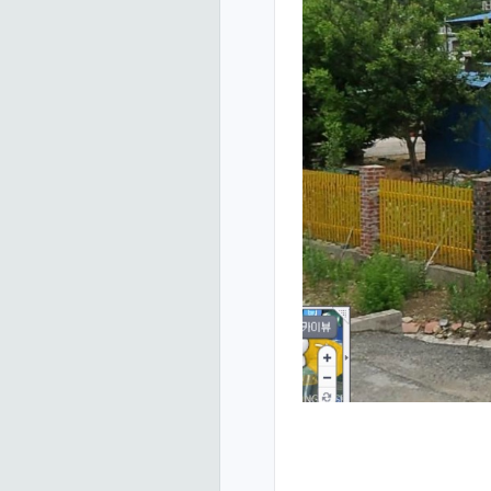
태그 클라우드 페이지
관리자 체크박스
썸네일 가로 길이
썸네일
썸네일 세로 길이
썸네일
썸네일 확대
썸네일
요약 글 글자수
썸네일
3. 갤러리 설정
갤러리 타입