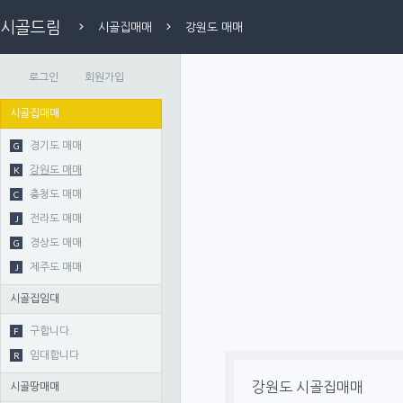
시골드림
시골집매매
강원도 매매
로그인
회원가입
시골집매매
G
경기도 매매
K
강원도 매매
C
충청도 매매
J
전라도 매매
G
경상도 매매
J
제주도 매매
시골집임대
F
구합니다.
R
임대합니다
강원도 시골집매매
시골땅매매