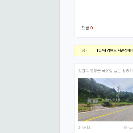
└ 테두리
썸네일 타입
0
댓글
가로 이미지 개수
가장 최신글 강조
공지
[필독] 강원도 시골집매
썸네일 가로 대비 세로 비율
(%)
제목 글자 수
강원도 평창군 국유림 품은 청정지.
이미지가 없을 때
비밀 글일 때
목록에 프로필 사진
4. 글 읽기 화면
24.06.12.
16