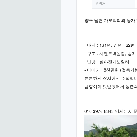
연락처
게시판
비밀 글 전용 게시판
양구 남면 가오작리의 농가
링크 게시판
일반 
- 대지 : 131평, 건평 : 22평
태그 기능 사용
- 구조 : 시멘트벽돌집, 방2
- 난방 : 심야전기보일러
- 매매가 : 8천만원 (절충가
2. 글 목록
튼튼하게 잘지어진 주택입니
남향이며 텃밭있어서 농촌의
새 글 표시 시간
새 코멘트 강조
기본 
010 3976 8343 언제든지
목록 카테고리
카테고리 글 수
검색 기능 사용