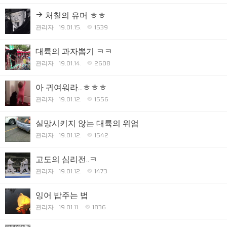
처칠의 유머 ㅎㅎ
관리자
19.01.15.
1539
대륙의 과자뽑기 ㅋㅋ
관리자
19.01.14.
2608
아 귀여워라...ㅎㅎㅎ
관리자
19.01.12.
1556
실망시키지 않는 대륙의 위엄
관리자
19.01.12.
1542
고도의 심리전..ㅋ
관리자
19.01.12.
1473
잉어 밥주는 법
관리자
19.01.11.
1836