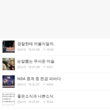
경찰한테 까불지말자..
관리자
19.01.08.
1599
눈알뽑는 무서운 마술
관리자
19.01.08.
1601
NBA 중계 중 뜬금 피바다
관리자
19.01.07.
1660
좋은소식과 나쁜소식
관리자
19.01.07.
1592